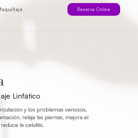
aquillaje
Reserva Online
a
je Linfático
irculación y los problemas venosos,
amación, relaja las piernas, mejora el
reduce la celulitis.