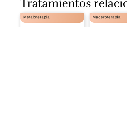
Tratamientos relac
Metaloterapia
Maderoterapia
SERVICIOS
EN