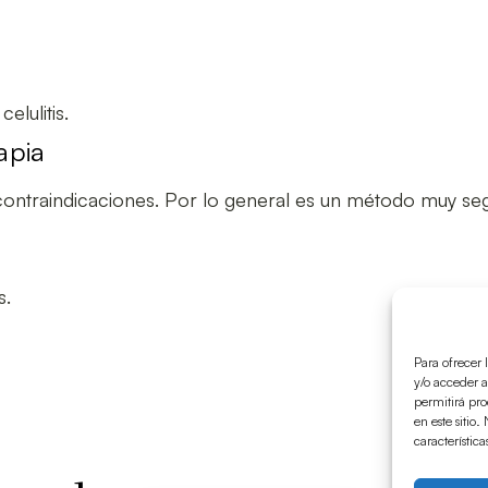
elulitis.
apia
ontraindicaciones. Por lo general es un método muy seg
s.
Para ofrecer 
y/o acceder a
permitirá pr
en este sitio
característica