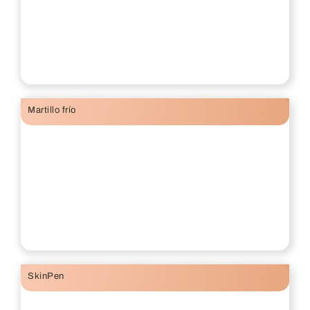
Martillo frío
SkinPen