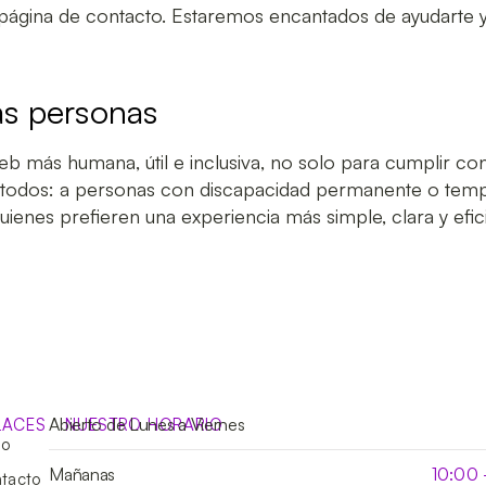
página de contacto
. Estaremos encantados de ayudarte y
as personas
web
más humana, útil e inclusiva
, no solo para cumplir c
 a todos: a personas con discapacidad permanente o tem
quienes prefieren una experiencia más simple, clara y efic
Abierto de Lunes a Viernes
LACES
NUESTRO HORARIO
io
Mañanas
10:00
tacto